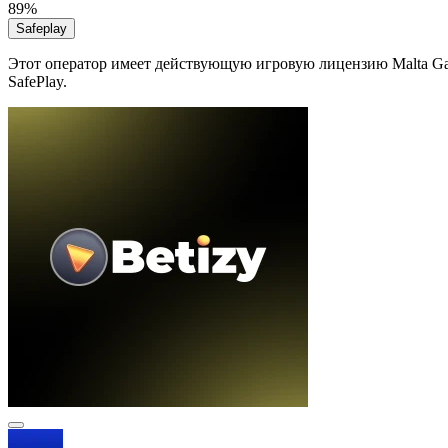
89%
Safeplay
Этот оператор имеет действующую игровую лицензию Malta Gam
SafePlay.