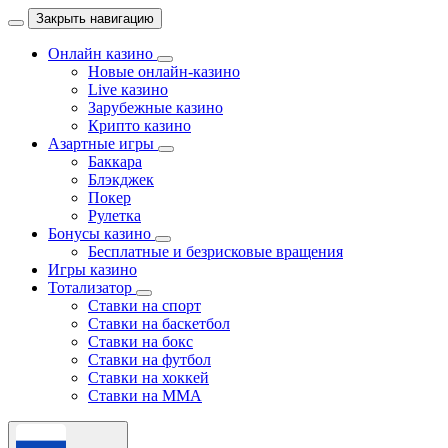
Закрыть навигацию
Онлайн казино
Новые онлайн-казино
Live казино
Зарубежные казино
Крипто казино
Азартные игры
Баккара
Блэкджек
Покер
Рулетка
Бонусы казино
Бесплатные и безрисковые вращения
Игры казино
Тотализатор
Ставки на спорт
Ставки на баскетбол
Ставки на бокс
Ставки на футбол
Ставки на хоккей
Ставки на MMA