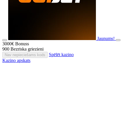
Jaunums!
3000€
Bonuss
900
Bezriska griezieni
Spēlēt kazino
Nav nepieciešams kods
Kazino apskats