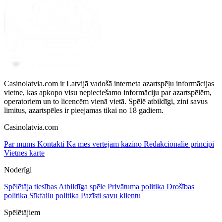
Casinolatvia.com ir Latvijā vadošā interneta azartspēļu informācijas
vietne, kas apkopo visu nepieciešamo informāciju par azartspēlēm,
operatoriem un to licencēm vienā vietā. Spēlē atbildīgi, zini savus
limitus, azartspēles ir pieejamas tikai no 18 gadiem.
Casinolatvia.com
Par mums
Kontakti
Kā mēs vērtējam kazino
Redakcionālie principi
Vietnes karte
Noderīgi
Spēlētāja tiesības
Atbildīga spēle
Privātuma politika
Drošības
politika
Sīkfailu politika
Pazīsti savu klientu
Spēlētājiem