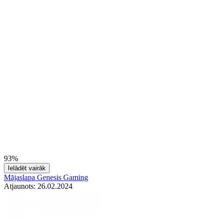
93%
Ielādēt vairāk
Mājaslapa
Genesis Gaming
Atjaunots:
26.02.2024