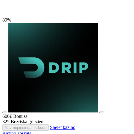
89%
600€
Bonuss
325
Bezriska griezieni
Spēlēt kazino
Nav nepieciešams kods
Kazino apskats