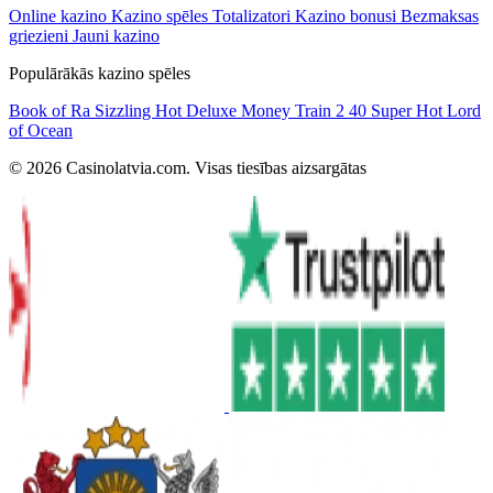
Online kazino
Kazino spēles
Totalizatori
Kazino bonusi
Bezmaksas
griezieni
Jauni kazino
Populārākās kazino spēles
Book of Ra
Sizzling Hot Deluxe
Money Train 2
40 Super Hot
Lord
of Ocean
© 2026 Casinolatvia.com. Visas tiesības aizsargātas