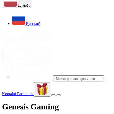
Latviešu
Русский
Kontakti
Par mums
Genesis Gaming