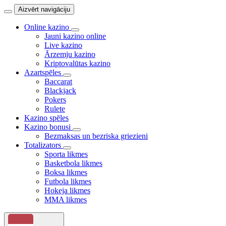
Aizvērt navigāciju
Online kazino
Jauni kazino online
Live kazino
Ārzemju kazino
Kriptovalūtas kazino
Azartspēles
Baccarat
Blackjack
Pokers
Rulete
Kazino spēles
Kazino bonusi
Bezmaksas un bezriska griezieni
Totalizators
Sporta likmes
Basketbola likmes
Boksa likmes
Futbola likmes
Hokeja likmes
MMA likmes