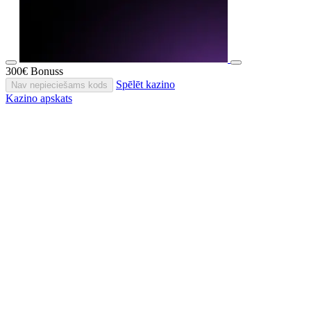
300€
Bonuss
Spēlēt kazino
Nav nepieciešams kods
Kazino apskats