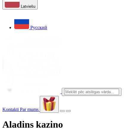
Latviešu
Русский
Kontakti
Par mums
Aladins kazino