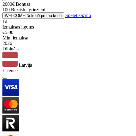
2000€
Bonuss
100
Bezriska griezieni
Spēlēt kazino
WELCOME
Nokopē promo kodu
1d
Izmaksas ilgums
€5.00
Min. iemaksa
2026
Dibināts
Latvija
Licence