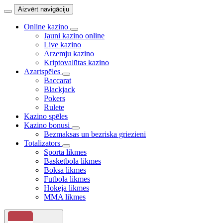
Aizvērt navigāciju
Online kazino
Jauni kazino online
Live kazino
Ārzemju kazino
Kriptovalūtas kazino
Azartspēles
Baccarat
Blackjack
Pokers
Rulete
Kazino spēles
Kazino bonusi
Bezmaksas un bezriska griezieni
Totalizators
Sporta likmes
Basketbola likmes
Boksa likmes
Futbola likmes
Hokeja likmes
MMA likmes